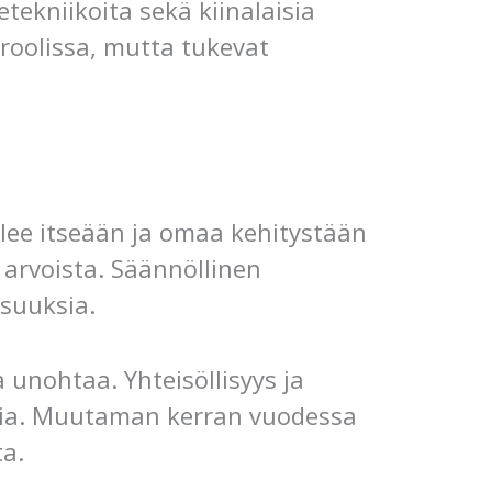
etekniikoita sekä kiinalaisia
oolissa, mutta tukevat
elee itseään ja omaa kehitystään
 arvoista. Säännöllinen
isuuksia.
 unohtaa. Yhteisöllisyys ja
ksia. Muutaman kerran vuodessa
ta.