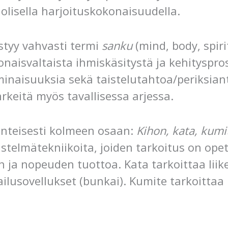
olisella harjoituskokonaisuudella.
tyy vahvasti termi
sanku
(mind, body, spiri
naisvaltaista ihmiskäsitystä ja kehityspros
ominaisuuksia sekä taistelutahtoa/periksia
rkeitä myös tavallisessa arjessa.
inteisesti kolmeen osaan:
Kihon, kata, kumi
distelmätekniikoita, joiden tarkoitus on op
 ja nopeuden tuottoa. Kata tarkoittaa liike
ilusovellukset (bunkai). Kumite tarkoittaa 