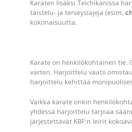
Karaten lisäksi Teichikanissa har
taistelu- ja terveyslajeja (esim.
ch
kokonaisuutta.
Karate on henkilökohtainen tie. 
varten. Harjoittelu vaatii omista
harjoittelu kehittää monipuolises
Vaikka karate onkin henkilökohtai
yhdessä harjoittelu tarjoaa sää
järjestettävät KBF:n leirit kokoa