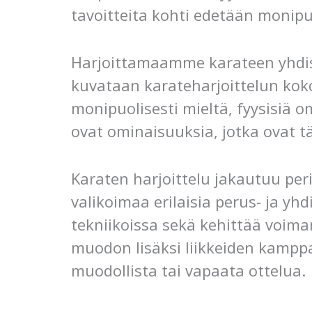
tavoitteita kohti edetään monipu
Harjoittamaamme karateen yhdis
kuvataan karateharjoittelun koko
monipuolisesti mieltä, fyysisiä 
ovat ominaisuuksia, jotka ovat tä
Karaten harjoittelu jakautuu per
valikoimaa erilaisia perus- ja yh
tekniikoissa sekä kehittää voiman
muodon lisäksi liikkeiden kamppa
muodollista tai vapaata ottelua.