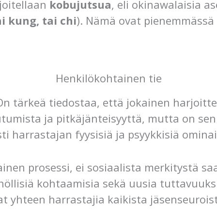
joitellaan
kobujutsua
, eli okinawalaisia as
i kung, tai chi
). Nämä ovat pienemmässä r
Henkilökohtainen tie
On tärkeä tiedostaa, että jokainen harjoitt
utumista ja pitkäjänteisyyttä, mutta on sen
ti harrastajan fyysisiä ja psyykkisiä omina
nen prosessi, ei sosiaalista merkitystä saa
nnöllisiä kohtaamisia sekä uusia tuttavuu
vat yhteen harrastajia kaikista jäsenseurois