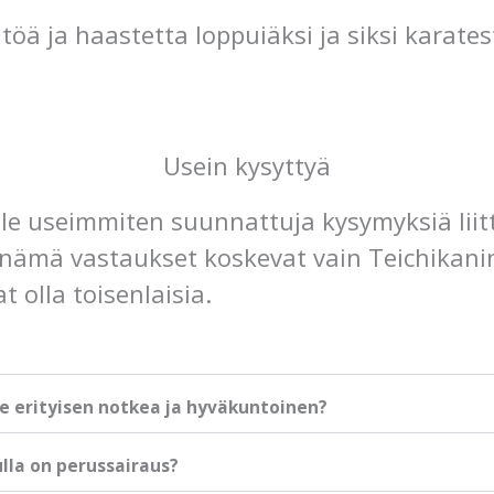
töä ja haastetta loppuiäksi ja siksi karate
Usein kysyttyä
le useimmiten suunnattuja kysymyksiä liit
nämä vastaukset koskevat vain Teichikanin 
 olla toisenlaisia.
le erityisen notkea ja hyväkuntoinen?
lla on perussairaus?